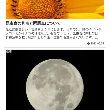
昆虫食の利点と問題点について
最近昆虫食という言葉をよく耳にします。日本では、蜂の子（ハチ
ノコ）とかイナゴの佃煮などが有名でしょう。昆虫食に関しては、
食糧危機を救う解決策として近年世界でも注目されています。た
だ、私自身は食べたこともありませんので、はたして昆虫食にいい
2022.06.05
と...
生活