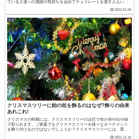
ている人達への感謝の気持ちを込めてチョコレートを渡す人もいる
でしょう。いわゆる義理チョコです。義理チョコも含めればバレ
2022.01.09
ン...
生活
クリスマスツリーに飴の杖を飾るのはなぜ?飾りの由来
あれこれ!
クリスマスの時期には、クリスマスツリーの点灯で街が赤や白や緑
で彩られます。ご家庭でもクリスマスツリーを様々なオーナメント
を飾り付けるのではないでしょうか？クリスマスツリーには、星や
雪だるまやサンタクロースなどを飾り、明かりで華やかにしてい
2021.12.10