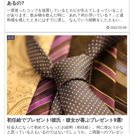
あるの?
一度使ったコップを放置しているとカビが生えてしまっていること
があります。飲み物を飲んだ時に「あれ？何か浮いている？」と違
和感を感じたときにはすでに遅し、なんていう経験をした人もいる
のではないでしょうか？カビを飲んでしまった後で体には影響は
2022.03.09
な...
生活
初任給でプレゼント!彼氏・彼女が喜ぶプレゼント9選!
社会人になって初めてもらったお給料（初任給）。何に使おうかな
と思っている人もいるのではないでしょうか。ご両親へのプレゼン