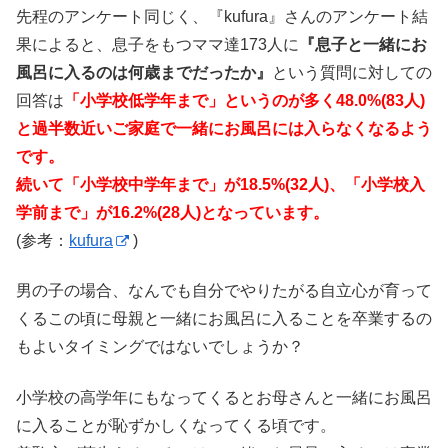
先程のアンケート同じく、『kufura』さんのアンケート結
果によると、息子をもつママ達173人に
『息子と一緒にお
風呂に入るのは何歳までだったか』
という質問に対しての
回答は
「小学校低学年まで」というのが多く48.0%(83人)
と過半数近いご家庭で一緒にお風呂には入らなくなるよう
です。
続いて「小学校中学年まで」が18.5%(32人)、「小学校入
学前まで」が16.2%(28人)となっています。
(参考：
kufura
)
男の子の場合、なんでも自分でやりたがる自立心が育って
くるこの頃に母親と一緒にお風呂に入ることを卒業するの
もよいタイミングではないでしょうか？
小学校の高学年にもなってくるとお母さんと一緒にお風呂
に入ることが恥ずかしくなってくる頃です。