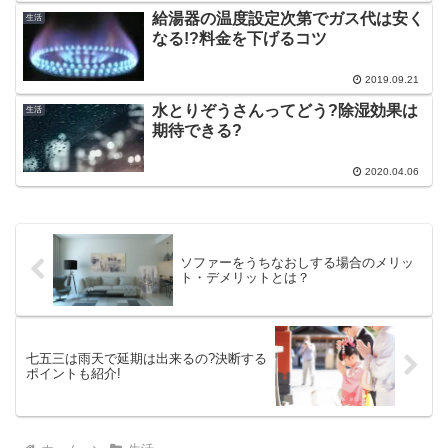
給湯器の温度設定次第でガス代は安く
生活
なる!?料金を下げるコツ
2019.09.21
水とりぞうさんってどう?除湿効果は
生活
期待できる?
2020.04.06
ソファーをうちなおしする場合のメリッ
ト・デメリットとは？
七五三は雨天で延期は出来るの?決断する
ポイントも紹介!