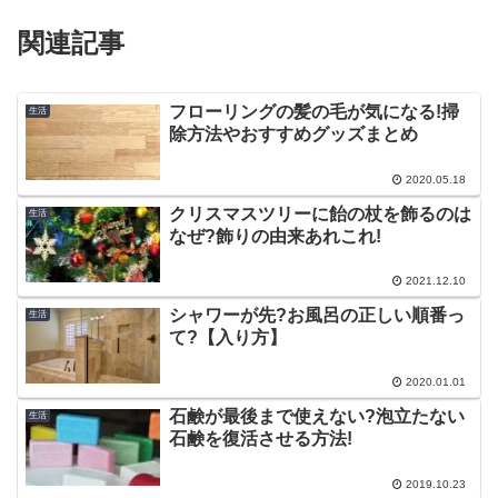
関連記事
フローリングの髪の毛が気になる!掃
生活
除方法やおすすめグッズまとめ
2020.05.18
クリスマスツリーに飴の杖を飾るのは
生活
なぜ?飾りの由来あれこれ!
2021.12.10
シャワーが先?お風呂の正しい順番っ
生活
て?【入り方】
2020.01.01
石鹸が最後まで使えない?泡立たない
生活
石鹸を復活させる方法!
2019.10.23