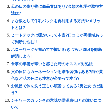
母の日の贈り物に商品券はあり?金額の相場や取得方
法は?
まな板として牛乳パックを再利用する方法やメリッ
トとは?
ヒートテックは暖かいって本当?口コミが両極端あっ
て判断に悩む!!
ハローワークが初めてで怖い!行きづらい原因を徹底
解消しよう!
食事の準備が辛いと感じた時のオススメ対処法
父の日にもカーネーションを贈る習慣はある?白や黄
色など花の色にも注意が必要って本当?
お風呂で体を洗う正しい順番ってある?男と女では違
う?
シャワーのカランその意味や語源 蛇口との違いにつ
いて