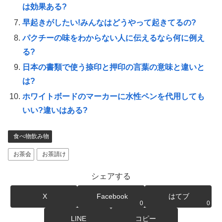
は効果ある?
早起きがしたい!みんなはどうやって起きてるの?
パクチーの味をわからない人に伝えるなら何に例え
る?
日本の書類で使う捺印と押印の言葉の意味と違いと
は?
ホワイトボードのマーカーに水性ペンを代用しても
いい?違いはある?
食べ物飲み物
お茶会
お茶請け
シェアする
X
Facebook
はてブ
0
0
LINE
コピー