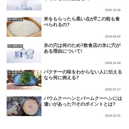
2020.10.26
米をもらったら黒い点が⁉この粒も食
食べ物飲み物
べられるの?
2019.09.04
氷の穴は何のため?飲食店の氷に穴が
食べ物飲み物
ある理由について!
2019.10.09
パクチーの味をわからない人に伝える
食べ物飲み物
なら何に例える?
2020.07.27
バウムクーヘンとバームクーヘンには
食べ物飲み物
違いがあった?!そのポイントとは?
2019.10.31