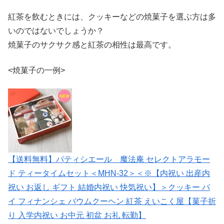
紅茶を飲むときには、クッキーなどの焼菓子を選ぶ方は多
いのではないでしょうか？
焼菓子のサクサク感と紅茶の相性は最高です。
<焼菓子の一例>
【送料無料】パティシエール 魔法庵 セレクトアラモー
ド ティータイムセット＜MHN-32＞＜※【内祝い 出産内
祝い お返し ギフト 結婚内祝い 快気祝い】＞クッキー パ
イ フィナンシェ バウムクーヘン 紅茶 えいこく屋【菓子折
り 入学内祝い お中元 初盆 お礼 転勤】