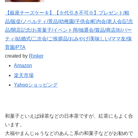
【銀座チーズケーキ】【※代引き不可※】プレゼント/粗
品/販促/ノベルティ/景品/幼稚園/子供会/町内会/老人会/記念
品/開店記念/お茶菓子/イベント用/抽選会/賞品/商店街/パー
ティ/結婚式/二次会/ご挨拶品/おみやげ/美味しい/ママ友/保
育園/PTA
created by
Rinker
Amazon
楽天市場
Yahooショッピング
和菓子といえば緑茶などの日本茶ですが、紅茶にもよく合
います。
大福やまんじゅうなどのあんこ系の和菓子などがお勧めで