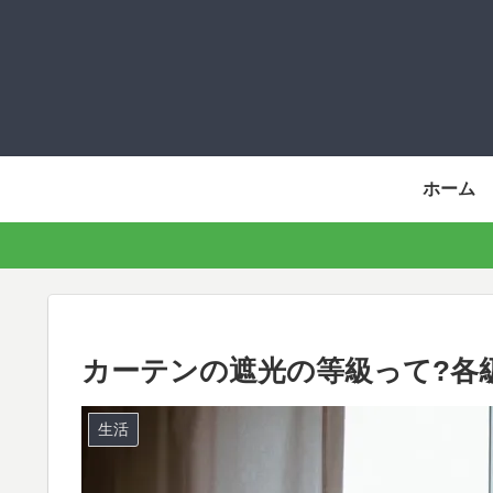
ホーム
カーテンの遮光の等級って?各
生活