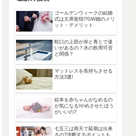
ゴールデンウィークの結婚
式は欠席覚悟!?GW婚のメリ
ット・デメリット
蛇口の上部が赤と青とで違
いがあるの？水の飲用可否
と関係？
マットレスを長持ちさせる
方法3選!
絵本を赤ちゃんがなめるの
が気になる!やめさせたほう
がいいの?
七五三は雨天で延期は出来
るの?決断するポイントも