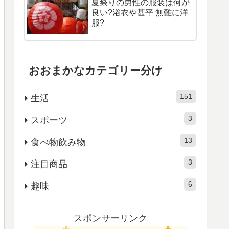
夏祭りの男性の服装は何が
良い?浴衣や甚平 無難に洋
服?
おおまかなカテゴリー分け
151
生活
3
スポーツ
13
食べ物飲み物
3
注目商品
6
趣味
スポンサーリンク