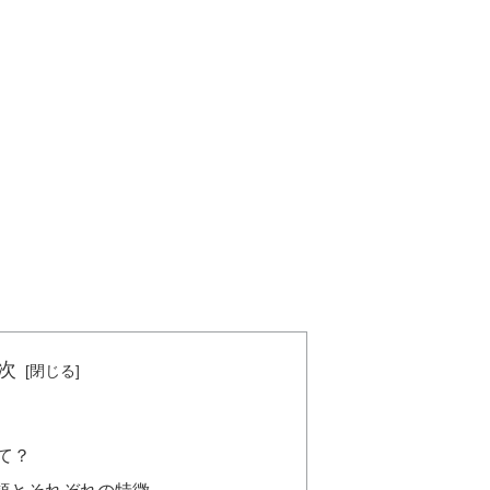
次
て？
類とそれぞれの特徴