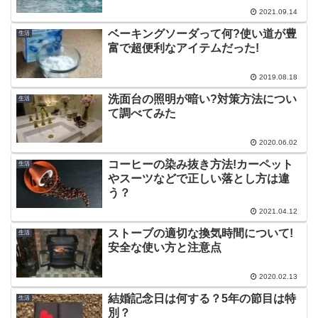
2021.09.14
ベーキングソーダって何?使い道が豊
生活
富で超便利なアイテムだった!
2019.08.18
洗面台の照明が暗い?対策方法につい
生活
て調べてみた
2020.06.02
コーヒーの染み抜き方法!カーペット
生活
やスーツなどで正しい落とし方は違
う？
2021.04.12
ストーブの適切な換気時間について!
生活
安全な使い方と注意点
2020.02.13
結婚記念日は何する？5年の節目は特
生活
別？