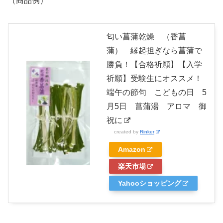
（商品例）
匂い菖蒲乾燥 （香菖
蒲） 縁起担ぎなら菖蒲で
勝負！【合格祈願】【入学
祈願】受験生にオススメ！
端午の節句 こどもの日 5
月5日 菖蒲湯 アロマ 御
祝に
created by
Rinker
Amazon
楽天市場
Yahooショッピング