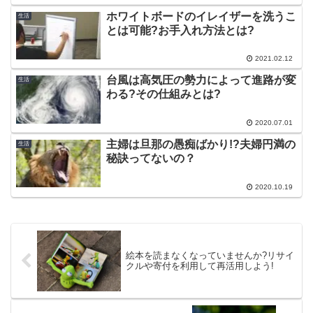
ホワイトボードのイレイザーを洗うこ
生活
とは可能?お手入れ方法とは?
2021.02.12
台風は高気圧の勢力によって進路が変
生活
わる?その仕組みとは?
2020.07.01
主婦は旦那の愚痴ばかり!?夫婦円満の
生活
秘訣ってないの？
2020.10.19
絵本を読まなくなっていませんか?リサイ
クルや寄付を利用して再活用しよう!