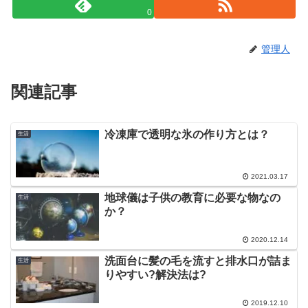
0
管理人
関連記事
冷凍庫で透明な氷の作り方とは？
生活
2021.03.17
地球儀は子供の教育に必要な物なの
生活
か？
2020.12.14
洗面台に髪の毛を流すと排水口が詰ま
生活
りやすい?解決法は?
2019.12.10