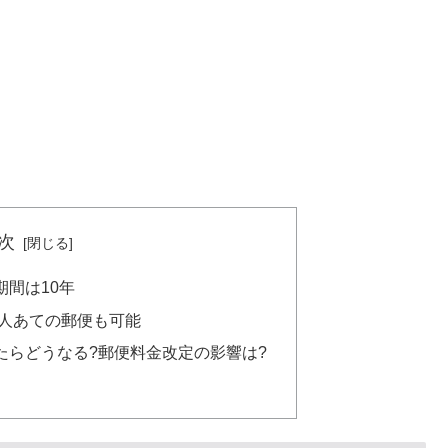
次
間は10年
友人あての郵便も可能
たらどうなる?郵便料金改定の影響は?