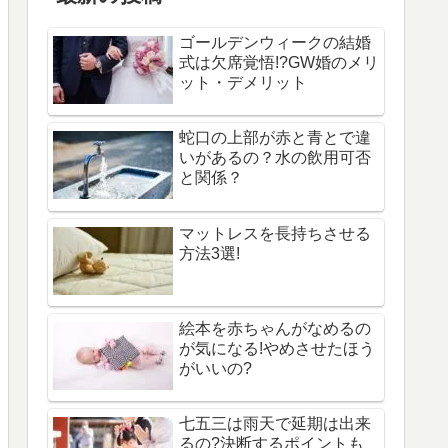
ゴールデンウィークの結婚
式は欠席覚悟!?GW婚のメリ
ット・デメリット
蛇口の上部が赤と青とで違
いがあるの？水の飲用可否
と関係？
マットレスを長持ちさせる
方法3選!
絵本を赤ちゃんがなめるの
が気になる!やめさせたほう
がいいの?
七五三は雨天で延期は出来
るの?決断するポイントも