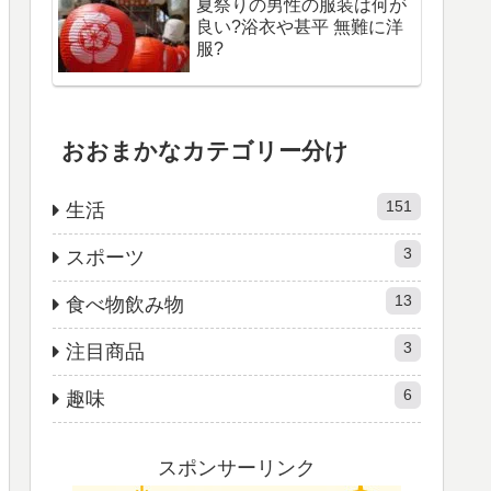
夏祭りの男性の服装は何が
良い?浴衣や甚平 無難に洋
服?
おおまかなカテゴリー分け
151
生活
3
スポーツ
13
食べ物飲み物
3
注目商品
6
趣味
スポンサーリンク