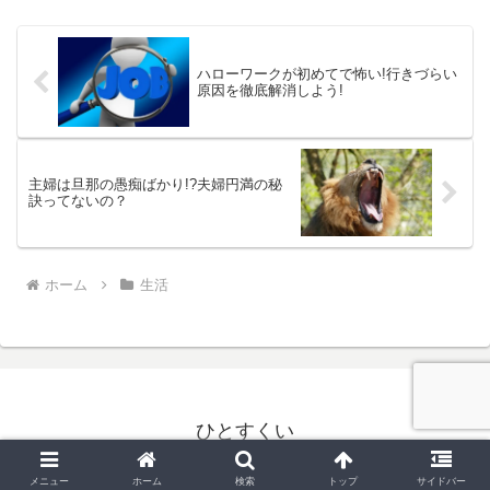
ハローワークが初めてで怖い!行きづらい
原因を徹底解消しよう!
主婦は旦那の愚痴ばかり!?夫婦円満の秘
訣ってないの？
ホーム
生活
ひとすくい
© 2017 ひとすくい.
メニュー
ホーム
検索
トップ
サイドバー