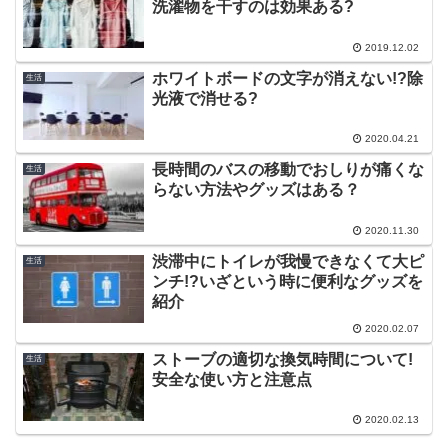
洗濯物を干すのは効果ある?
2019.12.02
ホワイトボードの文字が消えない!?除
生活
光液で消せる?
2020.04.21
長時間のバスの移動でおしりが痛くな
生活
らない方法やグッズはある？
2020.11.30
渋滞中にトイレが我慢できなくて大ピ
生活
ンチ!?いざという時に便利なグッズを
紹介
2020.02.07
ストーブの適切な換気時間について!
生活
安全な使い方と注意点
2020.02.13